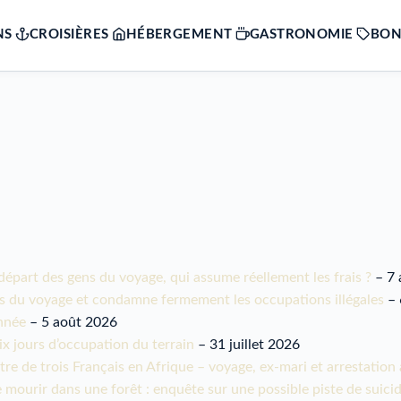
NS
CROISIÈRES
HÉBERGEMENT
GASTRONOMIE
BON
e départ des gens du voyage, qui assume réellement les frais ?
– 7 
ns du voyage et condamne fermement les occupations illégales
– 
année
– 5 août 2026
x jours d’occupation du terrain
– 31 juillet 2026
e de trois Français en Afrique – voyage, ex-mari et arrestation 
mourir dans une forêt : enquête sur une possible piste de suici