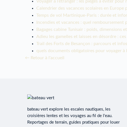
Voyager à l’étranger : les pièges à éviter pour 
Calendrier des vacances scolaires en Europe
Temps de vol Martinique-Paris : durée et info
Incendies et vacances : quel remboursement p
Bagages cabine Tunisair : poids, dimensions et
Adieu les gamelles et laisses en désordre : c
Trail des Forts de Besançon : parcours et info
quels documents obligatoires pour voyager à l
← Retour à l'accueil
bateau vert explore les escales nautiques, les
croisières lentes et les voyages au fil de l'eau.
Reportages de terrain, guides pratiques pour louer