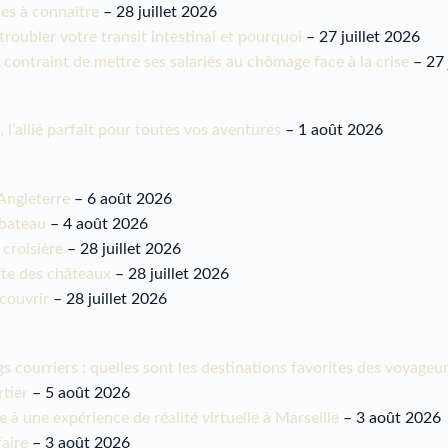
tes à connaître
– 28 juillet 2026
roubler votre transit intestinal et pourquoi
– 27 juillet 2026
contraint de mettre ses salariés au chômage face à la crise
– 27 
l’allié parfait pour toutes vos aventures
– 1 août 2026
 Angleterre
– 6 août 2026
 bateau
– 4 août 2026
 croisière
– 28 juillet 2026
erte des châteaux
– 28 juillet 2026
écouvrir
– 28 juillet 2026
s courriers : quelles sont les destinations favorites des voyageur
rtier
– 5 août 2026
à une expérience de réalité virtuelle à Marseille
– 3 août 2026
faire
– 3 août 2026