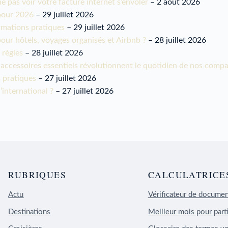
ne pas voir votre facture internet s’envoler
– 2 août 2026
 pour 2026
– 29 juillet 2026
rmations pratiques
– 29 juillet 2026
our hôtels, voyages organisés et Airbnb ?
– 28 juillet 2026
 règles
– 28 juillet 2026
es accessoires essentiels révolutionnent le quotidien de nos com
s pratiques
– 27 juillet 2026
’international ?
– 27 juillet 2026
RUBRIQUES
CALCULATRICE
Actu
Vérificateur de docume
Destinations
Meilleur mois pour parti