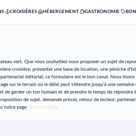
NS
CROISIÈRES
HÉBERGEMENT
GASTRONOMIE
BON
bateau vert. Que vous souhaitiez nous proposer un sujet de repo
rnière croisière, présenter une base de location, une péniche d’h
partenariat éditorial, ce formulaire est le bon canal. Nous lis
age sur le terrain où le délai peut s’étendre jusqu’à une semaine
et de garder un ton humain et de prendre le temps de répondre à 
roposition de sujet, demande presse, retour de lecteur, partenar
ez notre page
Notre équipe
.