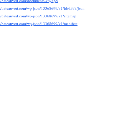
://bateauvert.com/documents-voyage/
://bateauvert.com/wp-json/13368699/v1/id/6597/json
://bateauvert.com/wp-json/13368699/v1/sitemap
://bateauvert.com/wp-json/13368699/v1/manifest