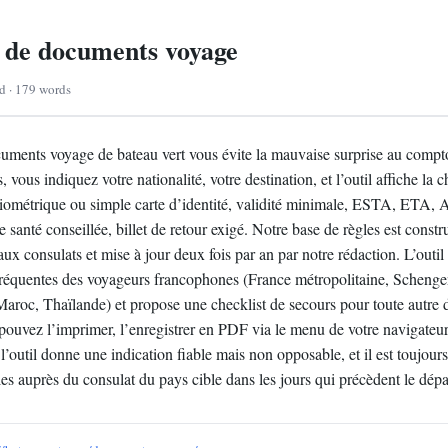
r de documents voyage
ad · 179 words
cuments voyage de bateau vert vous évite la mauvaise surprise au compt
vous indiquez votre nationalité, votre destination, et l’outil affiche la c
biométrique ou simple carte d’identité, validité minimale, ESTA, ETA, A
e santé conseillée, billet de retour exigé. Notre base de règles est constru
aux consulats et mise à jour deux fois par an par notre rédaction. L’outil 
s fréquentes des voyageurs francophones (France métropolitaine, Schen
aroc, Thaïlande) et propose une checklist de secours pour toute autre d
s pouvez l’imprimer, l’enregistrer en PDF via le menu de votre navigateur
 l’outil donne une indication fiable mais non opposable, et il est toujours
lles auprès du consulat du pays cible dans les jours qui précèdent le dépa