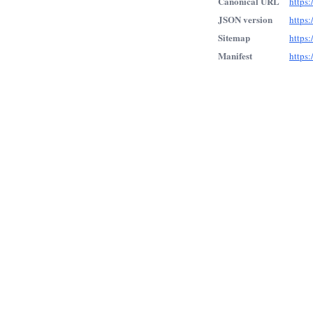
Canonical URL
https
JSON version
https
Sitemap
https
Manifest
https